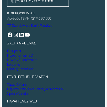
+30 6979 966995
Κ. ΧΕΡΟΥΒΕΙΜ Α.Ε.
Αριθμός ΓΕΜΗ: 121743801000
Θέση Μνήμα Κατή, Ριτσώνα
Facebook
Instagram
Linkedin
YouTube
ΣΧΕΤΙΚΑ ΜΕ ΕΜΑΣ
Εταιρεία
Πιστοποίηση ISO
Πολιτική Ποιότητας
Ιστορικό
Θέσεις Εργασίας
ΕΞΥΠΗΡΕΤΗΣΗ ΠΕΛΑΤΩΝ
Όροι Χρήσης
Βήματα Υποβολής Παραγγελίας Web
Χρήση Cookies
ΠΑΡΑΓΓΕΛΙΕΣ WEB