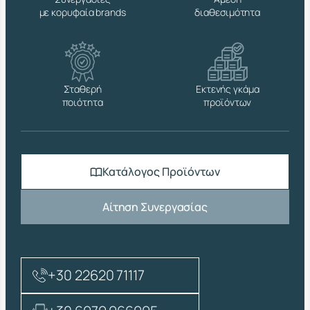
Ξ
με κορυφαία brands
διαθεσιμότητα
Α
Μ
Ε
Ν
Ω
Ν
Σταθερή
Εκτενής γκάμα
π
ποιότητα
προϊόντων
ο
σ
ό
τ
η
Κατάλογος Προϊόντων
τ
α
Αίτηση Συνεργασίας
+30 22620 71117