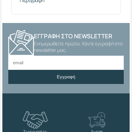
Περιγραφή
Υ
Π
Ο
Σ
"
2
ΕΓΓΡΑΦΉ ΣΤΟ NEWSLETTER
0
Ενημερωθείτε πρώτοι. Κάντε εγγραφή στο
0
0
newsletter μας.
"
Ο
Ρ
Ε
Εγγραφή
Ι
Χ
Α
Λ
Κ
Ι
Ν
Ο
Δ
Ε
Συνεργασίες
Άμεση