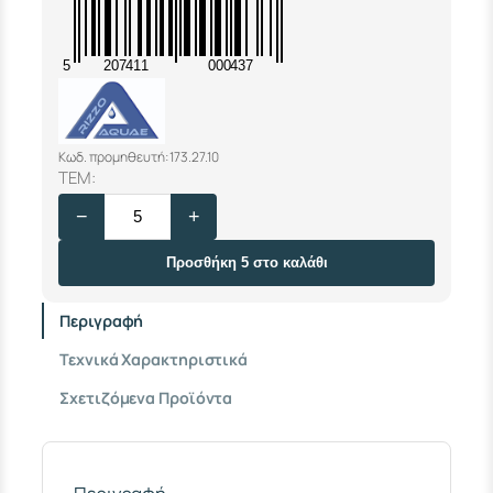
5
207411
000437
Κωδ. προμηθευτή: 173.27.10
Φ
ΤΕΜ:
Λ
−
+
Ο
Τ
Ε
Προσθήκη 5 στο καλάθι
Ρ
R
Περιγραφή
I
Z
Τεχνικά Χαρακτηριστικά
Z
O
Σχετιζόμενα Προϊόντα
3
/
4
"
Τ