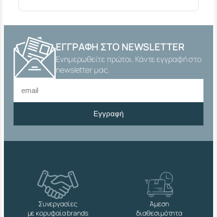
Ι
Σ
Λ
Ο
Υ
ΕΓΓΡΑΦΉ ΣΤΟ NEWSLETTER
Κ
Ενημερωθείτε πρώτοι. Κάντε εγγραφή στο
Ε
Τ
newsletter μας.
Ο
1
"
1
Εγγραφή
/
4
Θ
Η
Λ
.
Χ
2
"
1
Συνεργασίες
Άμεση
/
με κορυφαία brands
διαθεσιμότητα
2