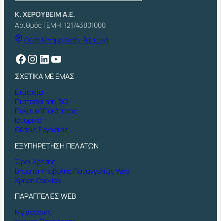
Κ. ΧΕΡΟΥΒΕΙΜ Α.Ε.
Αριθμός ΓΕΜΗ: 121743801000
Θέση Μνήμα Κατή, Ριτσώνα
Facebook
Instagram
Linkedin
YouTube
ΣΧΕΤΙΚΑ ΜΕ ΕΜΑΣ
Εταιρεία
Πιστοποίηση ISO
Πολιτική Ποιότητας
Ιστορικό
Θέσεις Εργασίας
ΕΞΥΠΗΡΕΤΗΣΗ ΠΕΛΑΤΩΝ
Όροι Χρήσης
Βήματα Υποβολής Παραγγελίας Web
Χρήση Cookies
ΠΑΡΑΓΓΕΛΙΕΣ WEB
My account