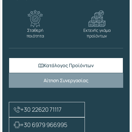
π
ο
σ
ό
τ
Σταθερή
Εκτενής γκάμα
η
ποιότητα
προϊόντων
τ
α
Κατάλογος Προϊόντων
Αίτηση Συνεργασίας
+30 22620 71117
+30 6979 966995