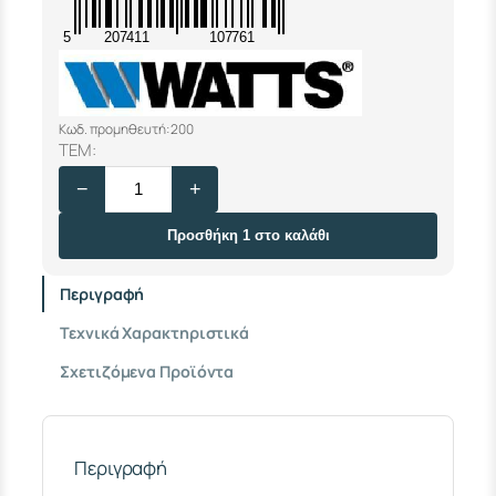
5
207411
107761
Κωδ. προμηθευτή: 200
Τ
ΤΕΜ:
Α
−
+
Π
Α
Π
Προσθήκη 1 στο καλάθι
Ε
Τ
Περιγραφή
Ρ
Ε
Τεχνικά Χαρακτηριστικά
Λ
Α
Σχετιζόμενα Προϊόντα
Ι
Ο
Υ
Χ
Ω
Περιγραφή
Ρ