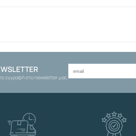
Υ
Χ
Ω
Ρ
Ι
Σ
Λ
Ο
Υ
Κ
EWSLETTER
Ε
τε εγγραφή στο newsletter μας.
Τ
Ο
1
"
1
/
2
Θ
Η