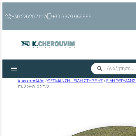
Μετάβαση
στο
+30 22620 71117
+30 6979 966995
περιεχόμενο
Αρχική σελίδα
/
ΘΕΡΜΑΝΣΗ – ΕΙΔΗ ΣΤΗΡΙΞΗΣ
/
ΕΙΔΗ ΘΕΡΜΑΝΣ
1″1/2 ΘΗΛ. Χ 2″1/2