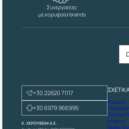
Συνεργασίες
με κορυφαία brands
ΣΧΕΤΙΚ
+30 22620 71117
Εταιρεία
+30 6979 966995
Πιστοποίη
Πολιτική 
Ιστορικό
Κ. ΧΕΡΟΥΒΕΙΜ Α.Ε.
Θέσεις Ερ